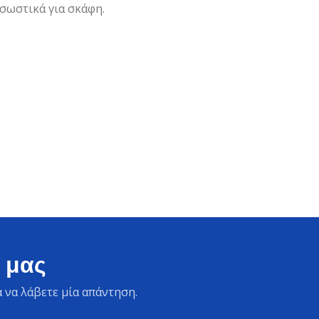
 σωστικά για σκάφη.
 μας
 να λάβετε μία απάντηση.