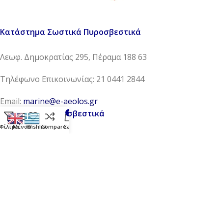
Κατάστημα Σωστικά Πυροσβεστικά
Λεωφ. Δημοκρατίας 295, Πέραμα 188 63
Τηλέφωνο Επικοινωνίας: 21 0441 2844
Email:
marine@e-aeolos.gr
Κατάστημα Πυροσβεστικά
0
Φίλτρα
Μένου
Wishlist
Compare
Cart
Ηλείας 11Α, Νέο Ικόνιο Πέραμα 188 63
Τηλέφωνο Επικοινωνίας: 21 0402 2626
Email:
safety@e-aeolos.gr
Κοινωνικά Δίκτυα:
Στείλτε μας στους φίλους σας: