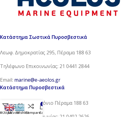
Κατάστημα Σωστικά Πυροσβεστικά
Λεωφ. Δημοκρατίας 295, Πέραμα 188 63
Τηλέφωνο Επικοινωνίας: 21 0441 2844
Email:
marine@e-aeolos.gr
Κατάστημα Πυροσβεστικά
Ηλείας 11Α, Νέο Ικόνιο Πέραμα 188 63
0
Φίλτρα
Μένου
Wishlist
Compare
Cart
Τηλέφωνο Επικοινωνίας: 21 0402 2626
Email:
safety@e-aeolos.gr