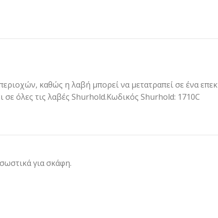
περιοχών, καθώς η λαβή μπορεί να μετατραπεί σε ένα επε
ι σε όλες τις λαβές Shurhold.Κωδικός Shurhold: 1710C
 σωστικά για σκάφη.