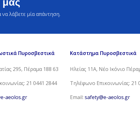
 μας
 να λάβετε μία απάντηση.
ωστικά Πυροσβεστικά
Κατάστημα Πυροσβεστικά
τίας 295, Πέραμα 188 63
Ηλείας 11Α, Νέο Ικόνιο Πέρα
οινωνίας: 21 0441 2844
Τηλέφωνο Επικοινωνίας: 21 
e-aeolos.gr
Email:
safety@e-aeolos.gr