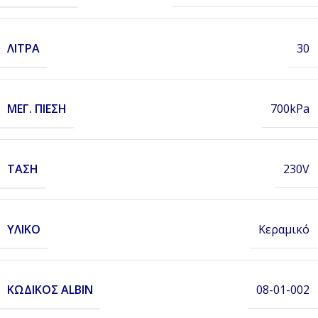
ΛΊΤΡΑ
30
ΜΈΓ. ΠΊΕΣΗ
700kPa
ΤΆΣΗ
230V
ΥΛΙΚΌ
Κεραμικό
ΚΩΔΙΚΌΣ ALBIN
08-01-002