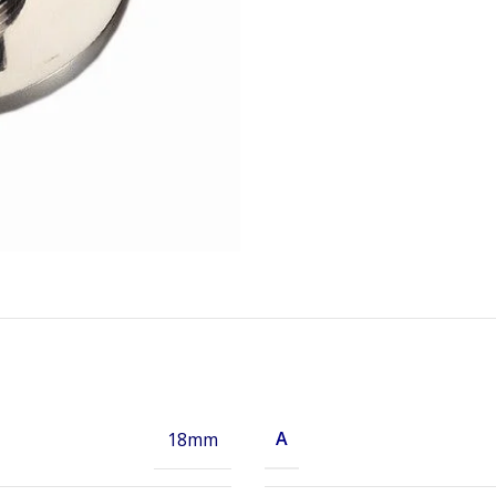
A
18mm