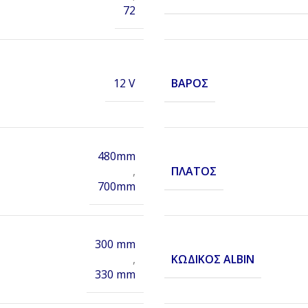
72
ΒΆΡΟΣ
12 V
480mm
ΠΛΆΤΟΣ
,
700mm
300 mm
ΚΩΔΙΚΌΣ ALBIN
,
330 mm