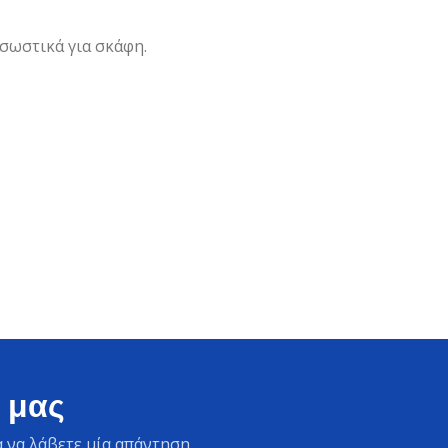
 σωστικά για σκάφη.
 μας
 να λάβετε μία απάντηση.