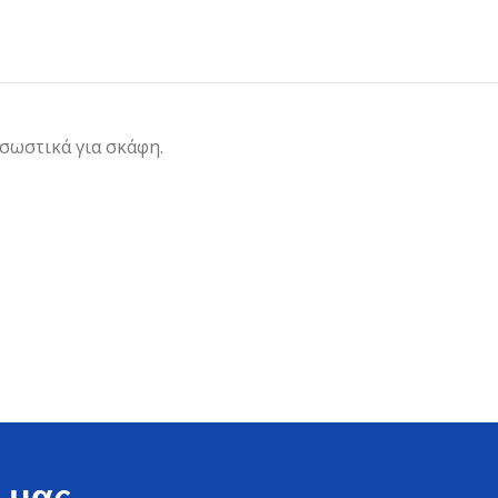
 σωστικά για σκάφη.
 μας