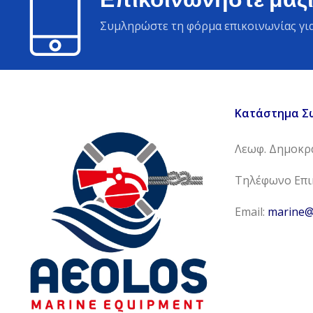
Συμληρώστε τη φόρμα επικοινωνίας για
Κατάστημα Σ
Λεωφ. Δημοκρα
Τηλέφωνο Επικ
Email:
marine@