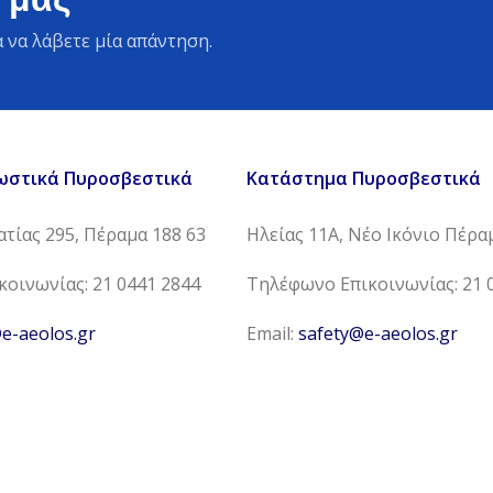
 να λάβετε μία απάντηση.
ωστικά Πυροσβεστικά
Κατάστημα Πυροσβεστικά
τίας 295, Πέραμα 188 63
Ηλείας 11Α, Νέο Ικόνιο Πέρα
οινωνίας: 21 0441 2844
Τηλέφωνο Επικοινωνίας: 21 
e-aeolos.gr
Email:
safety@e-aeolos.gr