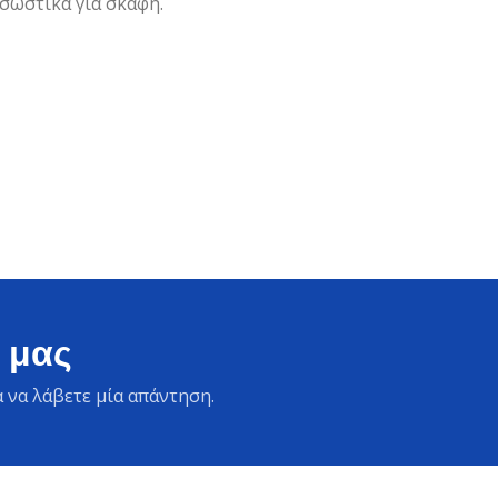
 σωστικά για σκάφη.
 μας
 να λάβετε μία απάντηση.