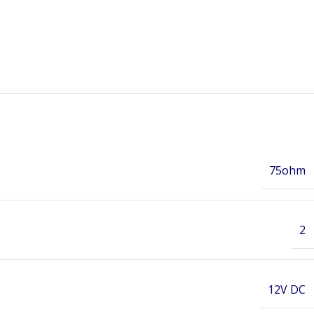
75ohm
2
12V DC