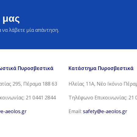
 μας
 να λάβετε μία απάντηση.
ωστικά Πυροσβεστικά
Κατάστημα Πυροσβεστικά
τίας 295, Πέραμα 188 63
Ηλείας 11Α, Νέο Ικόνιο Πέρα
οινωνίας: 21 0441 2844
Τηλέφωνο Επικοινωνίας: 21 
e-aeolos.gr
Email:
safety@e-aeolos.gr