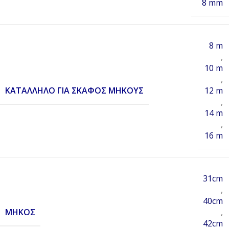
8 mm
8 m
,
10 m
,
ΚΑΤΆΛΛΗΛΟ ΓΙΑ ΣΚΆΦΟΣ ΜΉΚΟΥΣ
12 m
,
14 m
,
16 m
31cm
,
40cm
ΜΉΚΟΣ
,
42cm