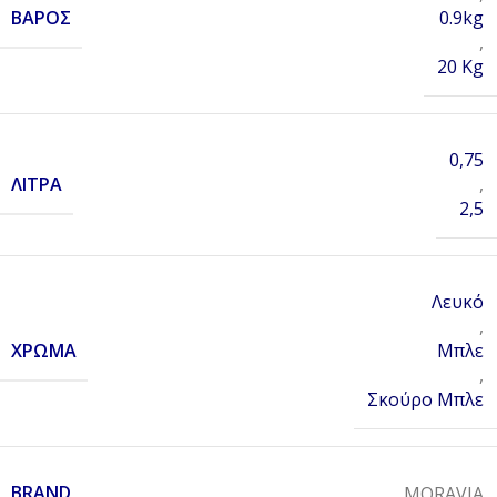
ΒΆΡΟΣ
0.9kg
,
20 Kg
0,75
ΛΊΤΡΑ
,
2,5
Λευκό
,
ΧΡΏΜΑ
Μπλε
,
Σκούρο Μπλε
BRAND
MORAVIA