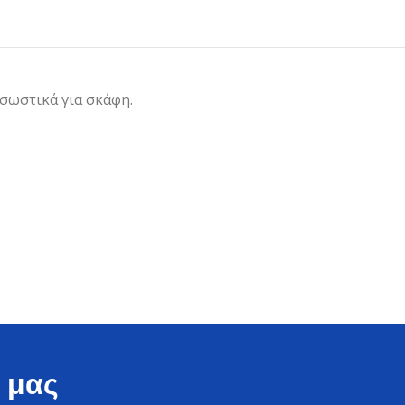
 σωστικά για σκάφη.
 μας