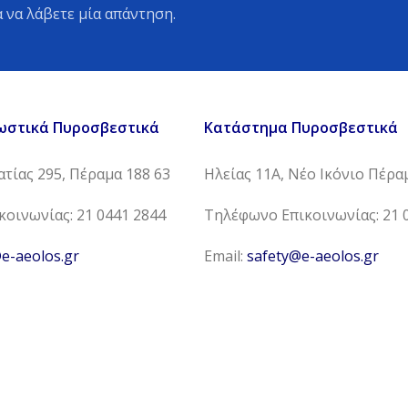
 να λάβετε μία απάντηση.
ωστικά Πυροσβεστικά
Κατάστημα Πυροσβεστικά
τίας 295, Πέραμα 188 63
Ηλείας 11Α, Νέο Ικόνιο Πέρα
οινωνίας: 21 0441 2844
Τηλέφωνο Επικοινωνίας: 21 
e-aeolos.gr
Email:
safety@e-aeolos.gr