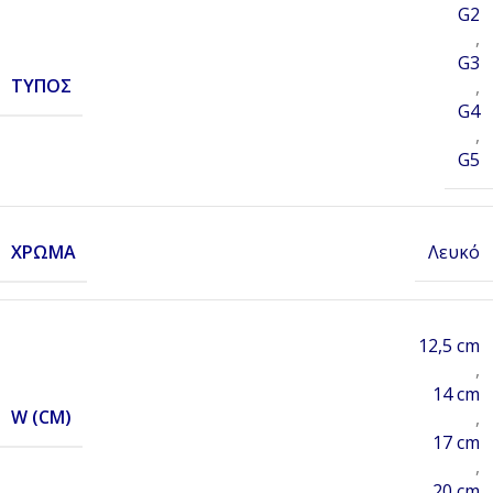
G2
,
G3
ΤΎΠΟΣ
,
G4
,
G5
ΧΡΏΜΑ
Λευκό
12,5 cm
,
14 cm
W (CM)
,
17 cm
,
20 cm