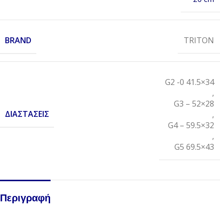
BRAND
TRITON
G2 -0 41.5×34
,
G3 – 52×28
ΔΙΑΣΤΆΣΕΙΣ
,
G4 – 59.5×32
,
G5 69.5×43
Περιγραφή