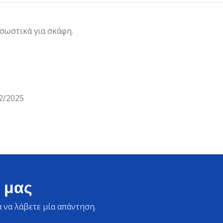
 σωστικά για σκάφη.
2/2025
 μας
 να λάβετε μία απάντηση.