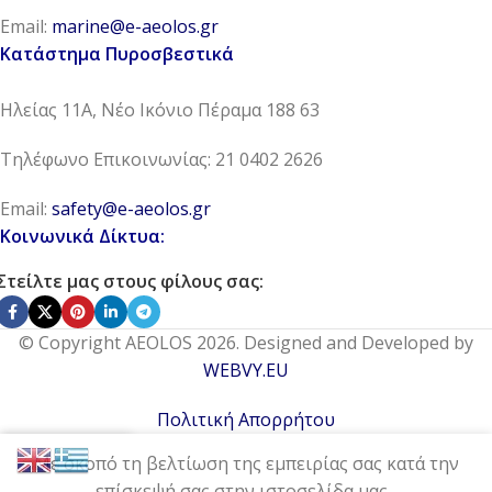
Email:
marine@e-aeolos.gr
Κατάστημα Πυροσβεστικά
Ηλείας 11Α, Νέο Ικόνιο Πέραμα 188 63
Τηλέφωνο Επικοινωνίας: 21 0402 2626
Email:
safety@e-aeolos.gr
Κοινωνικά Δίκτυα:
Στείλτε μας στους φίλους σας:
© Copyright AEOLOS 2026. Designed and Developed by
WEBVY.EU
Πολιτική Απορρήτου
0
Με σκοπό τη βελτίωση της εμπειρίας σας κατά την
Μένου
Wishlist
Compare
Cart
επίσκεψή σας στην ιστοσελίδα μας ,