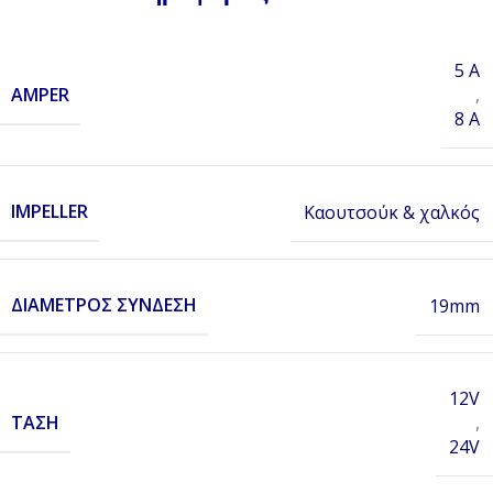
5 A
AMPER
,
8 A
IMPELLER
Καουτσούκ & χαλκός
ΔΙΆΜΕΤΡΟΣ ΣΎΝΔΕΣΗ
19mm
12V
ΤΆΣΗ
,
24V