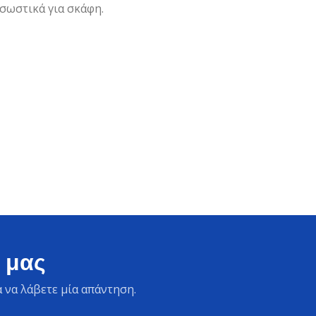
 σωστικά για σκάφη.
 μας
 να λάβετε μία απάντηση.