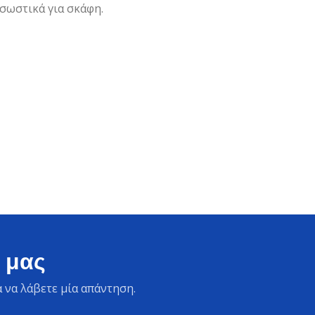
 σωστικά για σκάφη.
 μας
 να λάβετε μία απάντηση.