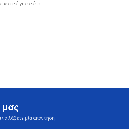
 σωστικά για σκάφη.
 μας
 να λάβετε μία απάντηση.