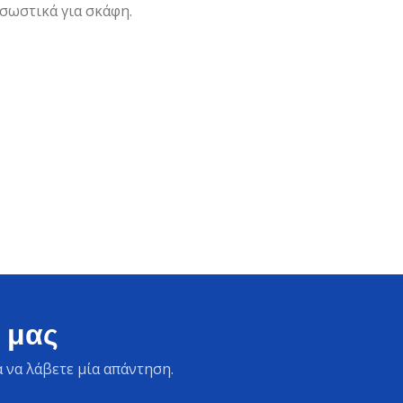
 σωστικά για σκάφη.
 μας
 να λάβετε μία απάντηση.