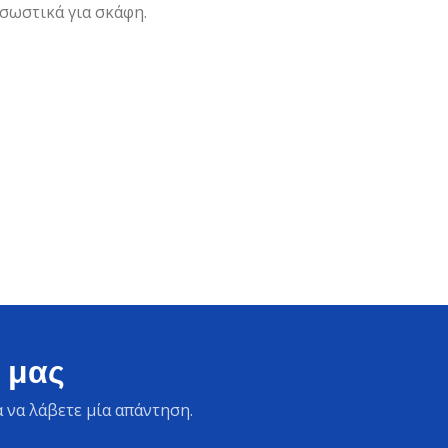
 σωστικά για σκάφη.
 μας
 να λάβετε μία απάντηση.