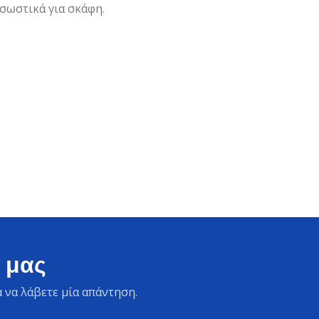
 σωστικά για σκάφη.
 μας
 να λάβετε μία απάντηση.