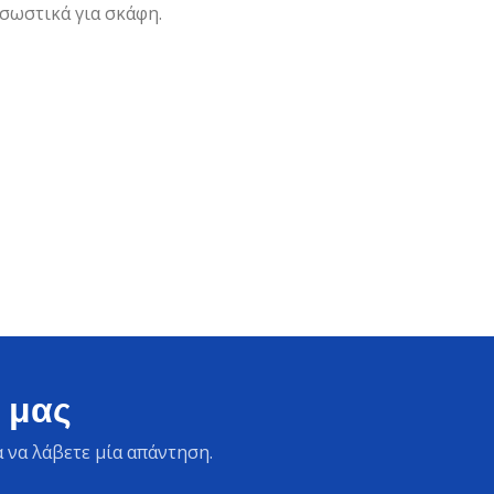
 σωστικά για σκάφη.
 μας
 να λάβετε μία απάντηση.