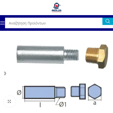
ΛΕΜΒΙΩΝ // ΕΞΩΛΕΜΒΙΩΝ ΜΗΧΑΝΩΝ
ΜΗΧΑΝΕΣ YANMAR
Click to enlarge