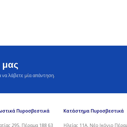
 μας
 να λάβετε μία απάντηση.
ωστικά Πυροσβεστικά
Κατάστημα Πυροσβεστικά
τίας 295, Πέραμα 188 63
Ηλείας 11Α, Νέο Ικόνιο Πέρα