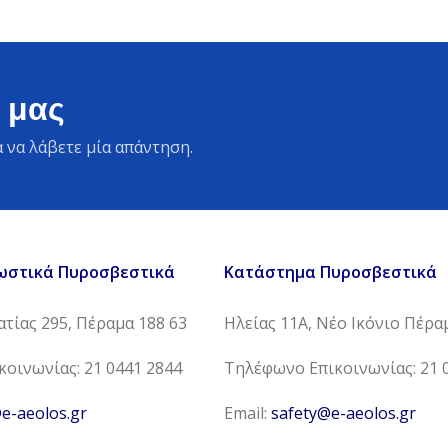
 μας
 να λάβετε μία απάντηση.
ωστικά Πυροσβεστικά
Κατάστημα Πυροσβεστικά
τίας 295, Πέραμα 188 63
Ηλείας 11Α, Νέο Ικόνιο Πέρα
οινωνίας: 21 0441 2844
Τηλέφωνο Επικοινωνίας: 21 
e-aeolos.gr
Email:
safety@e-aeolos.gr