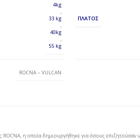
4kg
,
ΠΛΆΤΟΣ
33 kg
,
40kg
,
55 kg
ROCNA – VULCAN
ης ROCNA, η οποία δημιουργήθηκε για όσους επιζητούσαν 