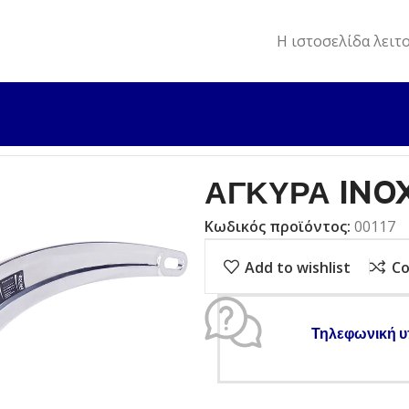
Η ιστοσελίδα λειτ
ΚΥΡΑ INOX – VULCAN
ΑΓΚΥΡΑ INO
Κωδικός προϊόντος:
00117
Add to wishlist
C
Τηλεφωνική υ